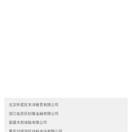
广东光明区海网教育有限公司拥有先进的现代化生产设备和生产工
艺，确保产品品质不仅达到国家标准，而且优于国家标准；发挥公
司原材料采购优势和成本管控优势，使产品的性价比较优；直接与
国际和国内原材料生产厂家合作，确保原材料进货渠道都是来自化
工原料知名生产企业。
友情链接
香港顺昌建筑有限公司
青海华宇房地产有限公司
浙江西湖区翰欧保险有限公司
北京怀柔区丰泽教育有限公司
浙江临安区杉隆金融有限公司
新疆丰胜保险有限公司
重庆沙坪坝区信科农业有限公司